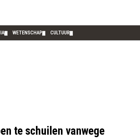
IA
WETENSCHAP
CULTUUR
▼
▼
▼
pen te schuilen vanwege