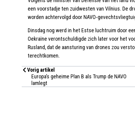
Volgens de minister van Defensie van het land vl
een voorstadje ten zuidwesten van Vilnius. De dr
worden achtervolgd door NAVO-gevechtsvliegtui
Dinsdag nog werd in het Estse luchtruim door e
Oekraïne verontschuldigde zich later voor het voo
Rusland, dat de aansturing van drones zou verst
terechtkomen.
Vorig artikel
Europa’s geheime Plan B als Trump de NAVO
lamlegt