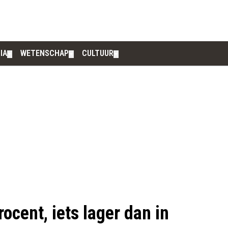
IA
WETENSCHAP
CULTUUR
▼
▼
▼
ocent, iets lager dan in