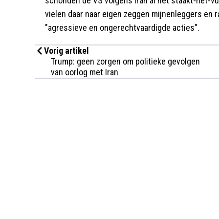
schonden de VS volgens Iran al het staakt-het-v
vielen daar naar eigen zeggen mijnenleggers en ra
"agressieve en ongerechtvaardigde acties".
Vorig artikel
Trump: geen zorgen om politieke gevolgen
van oorlog met Iran