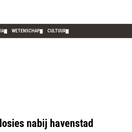
IA
WETENSCHAP
CULTUUR
▼
▼
▼
losies nabij havenstad