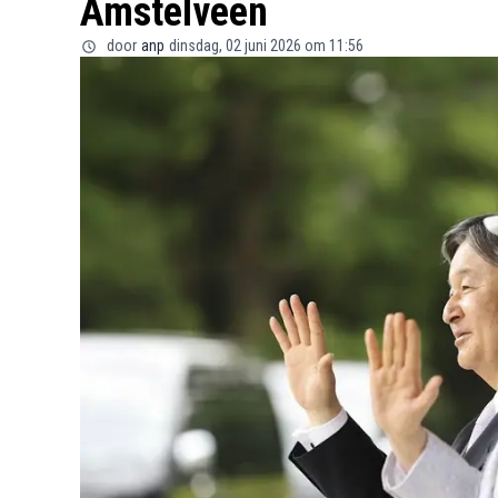
Amstelveen
door
anp
dinsdag, 02 juni 2026 om 11:56