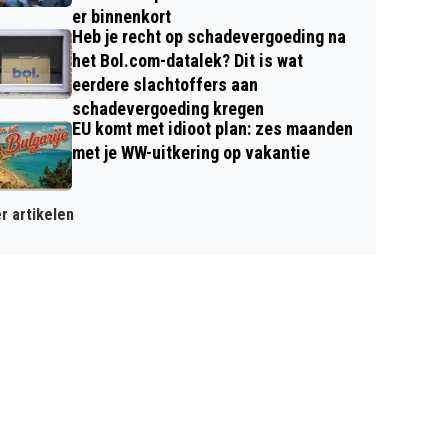
er binnenkort
Heb je recht op schadevergoeding na
het Bol.com-datalek? Dit is wat
eerdere slachtoffers aan
schadevergoeding kregen
EU komt met idioot plan: zes maanden
met je WW-uitkering op vakantie
r artikelen