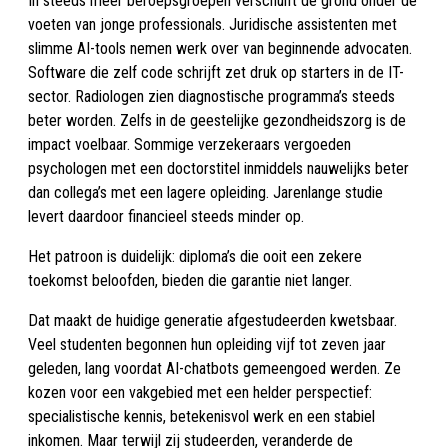
In steeds meer beroepsgroepen verschuift de grond onder de
voeten van jonge professionals. Juridische assistenten met
slimme AI-tools nemen werk over van beginnende advocaten.
Software die zelf code schrijft zet druk op starters in de IT-
sector. Radiologen zien diagnostische programma’s steeds
beter worden. Zelfs in de geestelijke gezondheidszorg is de
impact voelbaar. Sommige verzekeraars vergoeden
psychologen met een doctorstitel inmiddels nauwelijks beter
dan collega’s met een lagere opleiding. Jarenlange studie
levert daardoor financieel steeds minder op.
Het patroon is duidelijk: diploma’s die ooit een zekere
toekomst beloofden, bieden die garantie niet langer.
Dat maakt de huidige generatie afgestudeerden kwetsbaar.
Veel studenten begonnen hun opleiding vijf tot zeven jaar
geleden, lang voordat AI-chatbots gemeengoed werden. Ze
kozen voor een vakgebied met een helder perspectief:
specialistische kennis, betekenisvol werk en een stabiel
inkomen. Maar terwijl zij studeerden, veranderde de