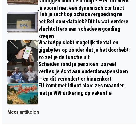
stilliggen door de droogte — en dit merk
je vooral met een dynamisch contract
Heb je recht op schadevergoeding na
het Bol.com-datalek? Dit is wat eerdere
slachtoffers aan schadevergoeding
kregen
WhatsApp slokt mogelijk tientallen
gigabytes op zonder dat je het doorhebt:
zo zet je de functie uit
Scheiden rond je pensioen: zoveel
verlies je écht aan ouderdomspensioen
— en dit verandert er binnenkort
EU komt met idioot plan: zes maanden
met je WW-uitkering op vakantie
Meer artikelen