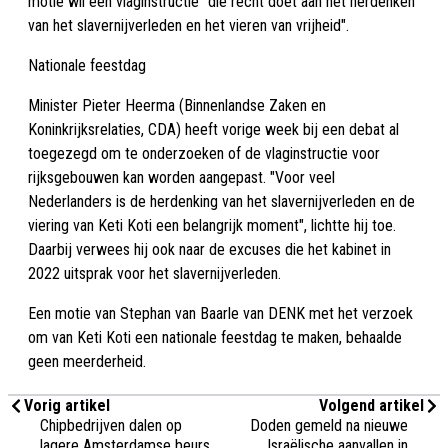
motie wil een vlaginstructie "die recht doet aan het herdenken
van het slavernijverleden en het vieren van vrijheid".
Nationale feestdag
Minister Pieter Heerma (Binnenlandse Zaken en
Koninkrijksrelaties, CDA) heeft vorige week bij een debat al
toegezegd om te onderzoeken of de vlaginstructie voor
rijksgebouwen kan worden aangepast. "Voor veel
Nederlanders is de herdenking van het slavernijverleden en de
viering van Keti Koti een belangrijk moment", lichtte hij toe.
Daarbij verwees hij ook naar de excuses die het kabinet in
2022 uitsprak voor het slavernijverleden.
Een motie van Stephan van Baarle van DENK met het verzoek
om van Keti Koti een nationale feestdag te maken, behaalde
geen meerderheid.
Vorig artikel
Volgend artikel
Chipbedrijven dalen op
Doden gemeld na nieuwe
lagere Amsterdamse beurs
Israëlische aanvallen in