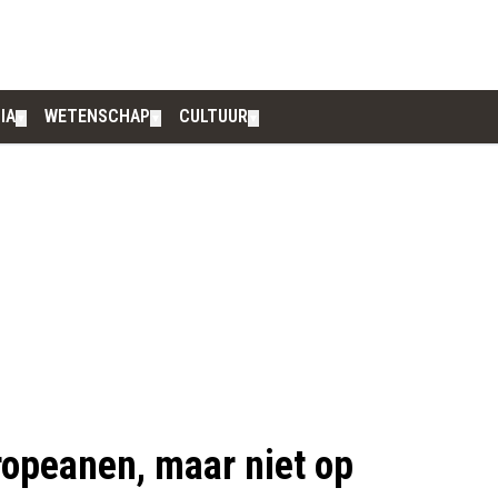
IA
WETENSCHAP
CULTUUR
▼
▼
▼
ropeanen, maar niet op