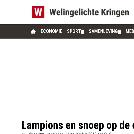
ECONOMIE
SPORT
SAMENLEVING
MED
▼
▼
Lampions en snoep op de e