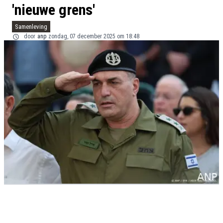
'nieuwe grens'
Samenleving
door
anp
zondag, 07 december 2025 om 18:48