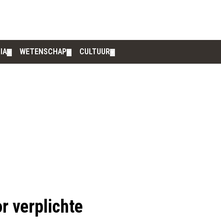
IA
WETENSCHAP
CULTUUR
▼
▼
▼
or verplichte