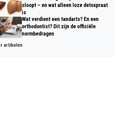
sloopt – en wat alleen loze detoxpraat
is
Wat verdient een tandarts? En een
orthodontist? Dit zijn de officiële
normbedragen
r artikelen