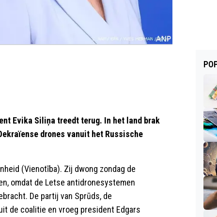
POP
t Evika Siliņa treedt terug. In het land brak
 Oekraïense drones vanuit het Russische
 Eenheid (Vienotība). Zij dwong zondag de
pen, omdat de Letse antidronesystemen
ebracht. De partij van Sprūds, de
it de coalitie en vroeg president Edgars