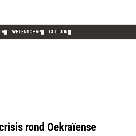
IA
WETENSCHAP
CULTUUR
▼
▼
▼
crisis rond Oekraïense