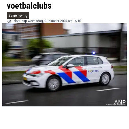
voetbalclubs
Samenleving
door
anp
woensdag, 01 oktober 2025 om 16:10