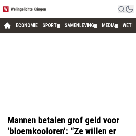
ECONOMIE
SPORT
SAMENLEVING
MEDIA
WETE
▼
▼
▼
Mannen betalen grof geld voor
‘bloemkooloren’: “Ze willen er