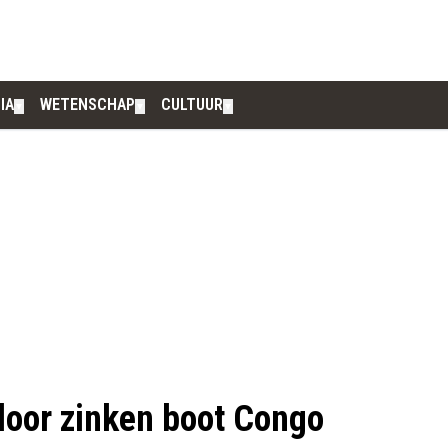
IA
WETENSCHAP
CULTUUR
▼
▼
▼
oor zinken boot Congo