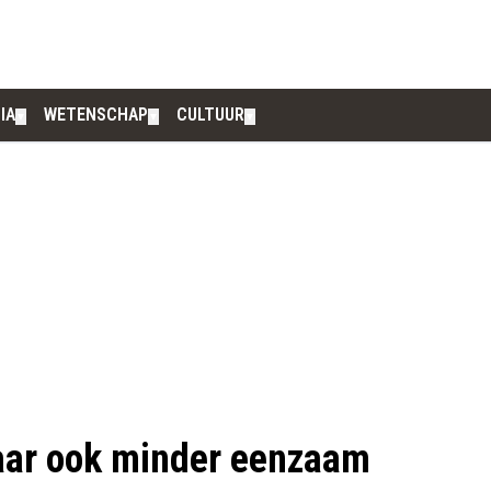
IA
WETENSCHAP
CULTUUR
▼
▼
▼
aar ook minder eenzaam