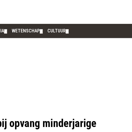
IA
WETENSCHAP
CULTUUR
▼
▼
▼
bij opvang minderjarige