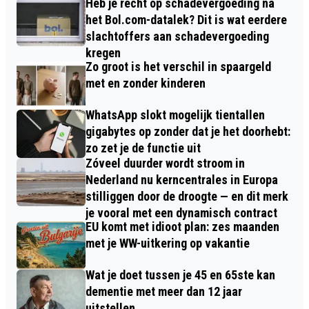
Heb je recht op schadevergoeding na
het Bol.com-datalek? Dit is wat eerdere
slachtoffers aan schadevergoeding
kregen
Zo groot is het verschil in spaargeld
met en zonder kinderen
WhatsApp slokt mogelijk tientallen
gigabytes op zonder dat je het doorhebt:
zo zet je de functie uit
Zóveel duurder wordt stroom in
Nederland nu kerncentrales in Europa
stilliggen door de droogte — en dit merk
je vooral met een dynamisch contract
EU komt met idioot plan: zes maanden
met je WW-uitkering op vakantie
Wat je doet tussen je 45 en 65ste kan
dementie met meer dan 12 jaar
uitstellen