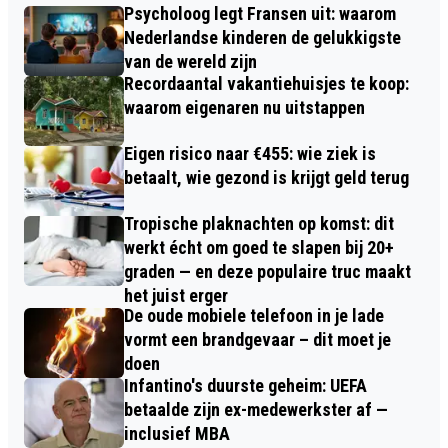
Psycholoog legt Fransen uit: waarom
Nederlandse kinderen de gelukkigste
van de wereld zijn
Recordaantal vakantiehuisjes te koop:
waarom eigenaren nu uitstappen
Eigen risico naar €455: wie ziek is
betaalt, wie gezond is krijgt geld terug
Tropische plaknachten op komst: dit
werkt écht om goed te slapen bij 20+
graden — en deze populaire truc maakt
het juist erger
De oude mobiele telefoon in je lade
vormt een brandgevaar – dit moet je
doen
Infantino's duurste geheim: UEFA
betaalde zijn ex-medewerkster af —
inclusief MBA