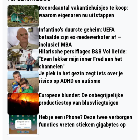
Recordaantal vakantiehuisjes te koop:
waarom eigenaren nu uitstappen
Infantino's duurste geheim: UEFA
betaalde zijn ex-medewerkster af —
inclusief MBA
Hilarische persiflages B&B Vol liefde:
"Even lekker mijn inner Fred aan het
channelen"
Je plek in het gezin zegt iets over je
risico op ADHD en autisme
Europese blunder: De onbegrijpelijke
productiestop van blusvliegtuigen
Heb je een iPhone? Deze twee verborgen
functies vreten stiekem gigabytes op