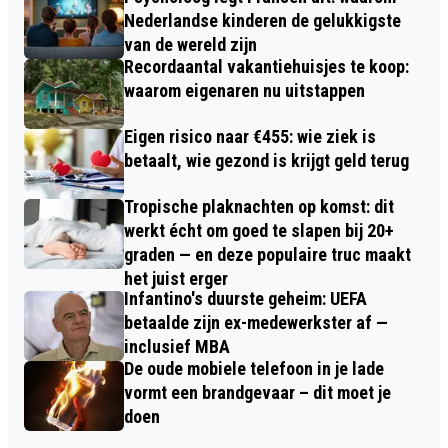
Nederlandse kinderen de gelukkigste
van de wereld zijn
Recordaantal vakantiehuisjes te koop:
waarom eigenaren nu uitstappen
Eigen risico naar €455: wie ziek is
betaalt, wie gezond is krijgt geld terug
Tropische plaknachten op komst: dit
werkt écht om goed te slapen bij 20+
graden — en deze populaire truc maakt
het juist erger
Infantino's duurste geheim: UEFA
betaalde zijn ex-medewerkster af —
inclusief MBA
De oude mobiele telefoon in je lade
vormt een brandgevaar – dit moet je
doen