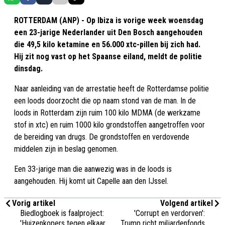
ROTTERDAM (ANP) - Op Ibiza is vorige week woensdag
een 23-jarige Nederlander uit Den Bosch aangehouden
die 49,5 kilo ketamine en 56.000 xtc-pillen bij zich had.
Hij zit nog vast op het Spaanse eiland, meldt de politie
dinsdag.
Naar aanleiding van de arrestatie heeft de Rotterdamse politie
een loods doorzocht die op naam stond van de man. In de
loods in Rotterdam zijn ruim 100 kilo MDMA (de werkzame
stof in xtc) en ruim 1000 kilo grondstoffen aangetroffen voor
de bereiding van drugs. De grondstoffen en verdovende
middelen zijn in beslag genomen.
Een 33-jarige man die aanwezig was in de loods is
aangehouden. Hij komt uit Capelle aan den IJssel.
Vorig artikel
Volgend artikel
Biedlogboek is faalproject:
'Corrupt en verdorven':
'Huizenkopers tegen elkaar
Trump richt miljardenfonds