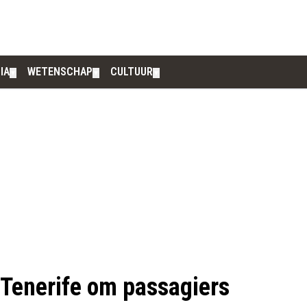
IA
WETENSCHAP
CULTUUR
▼
▼
▼
 Tenerife om passagiers