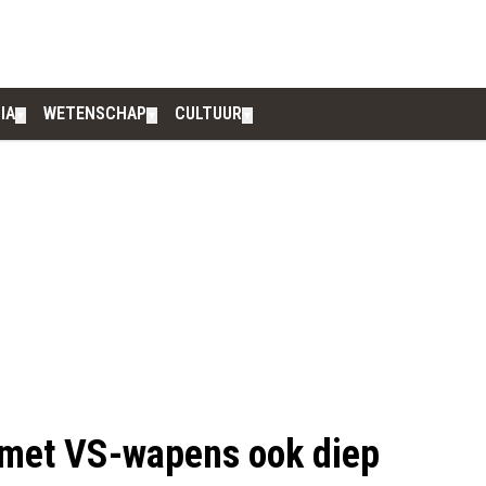
IA
WETENSCHAP
CULTUUR
▼
▼
▼
 met VS-wapens ook diep