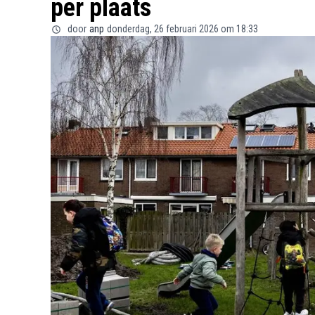
per plaats
door
anp
donderdag, 26 februari 2026 om 18:33