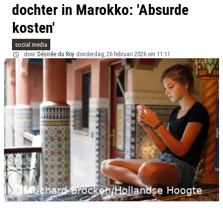
dochter in Marokko: 'Absurde
kosten'
social media
door
Désirée du Roy
donderdag, 26 februari 2026 om 11:11