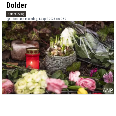
Dolder
Samenleving
door
anp
maandag, 14 april 2025 om 9:59