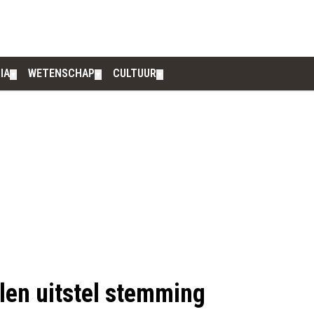
IA
WETENSCHAP
CULTUUR
▼
▼
▼
len uitstel stemming