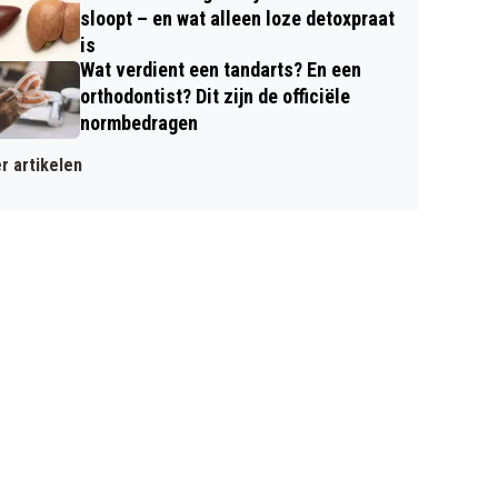
sloopt – en wat alleen loze detoxpraat
is
Wat verdient een tandarts? En een
orthodontist? Dit zijn de officiële
normbedragen
r artikelen