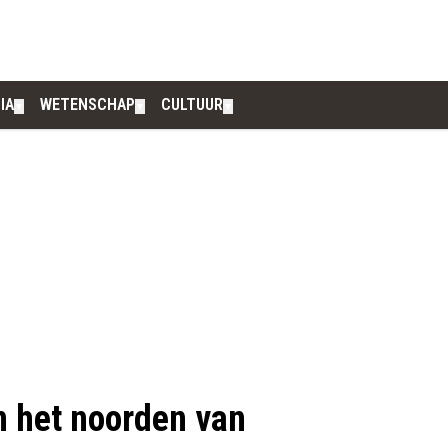
IA
WETENSCHAP
CULTUUR
▼
▼
▼
n het noorden van