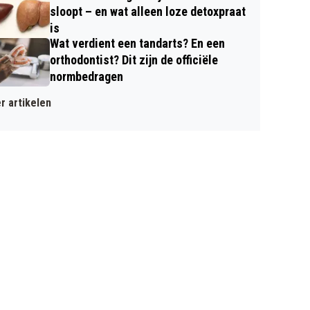
sloopt – en wat alleen loze detoxpraat
is
Wat verdient een tandarts? En een
orthodontist? Dit zijn de officiële
normbedragen
r artikelen