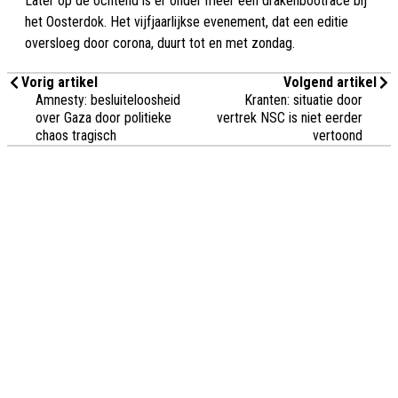
Later op de ochtend is er onder meer een drakenbootrace bij
het Oosterdok. Het vijfjaarlijkse evenement, dat een editie
oversloeg door corona, duurt tot en met zondag.
Vorig artikel
Volgend artikel
Amnesty: besluiteloosheid
Kranten: situatie door
over Gaza door politieke
vertrek NSC is niet eerder
chaos tragisch
vertoond