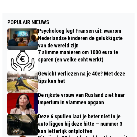
POPULAIR NIEUWS
Psycholoog legt Fransen uit: waarom
Nederlandse kinderen de gelukkigste
van de wereld zijn
7 slimme manieren om 1000 euro te
sparen (en welke echt werkt)
Gewicht verliezen na je 40e? Met deze
tips kan het
De rijkste vrouw van Rusland ziet haar
imperium in vlammen opgaan
Deze 6 spullen laat je beter niet in je
auto liggen bij deze hitte — nummer 3
kan letterlijk ontploffen