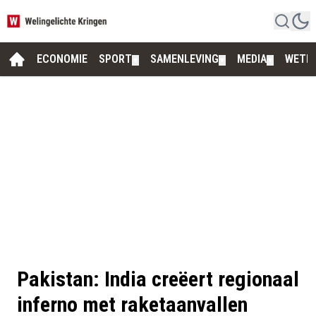
ECONOMIE
SPORT
SAMENLEVING
MEDIA
WETE
▼
▼
▼
Pakistan: India creëert regionaal
inferno met raketaanvallen