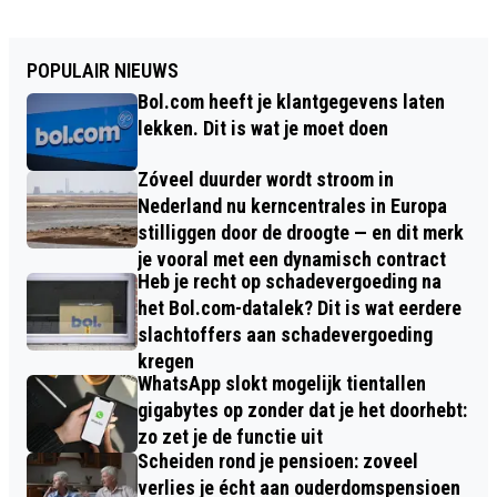
POPULAIR NIEUWS
Bol.com heeft je klantgegevens laten
lekken. Dit is wat je moet doen
Zóveel duurder wordt stroom in
Nederland nu kerncentrales in Europa
stilliggen door de droogte — en dit merk
je vooral met een dynamisch contract
Heb je recht op schadevergoeding na
het Bol.com-datalek? Dit is wat eerdere
slachtoffers aan schadevergoeding
kregen
WhatsApp slokt mogelijk tientallen
gigabytes op zonder dat je het doorhebt:
zo zet je de functie uit
Scheiden rond je pensioen: zoveel
verlies je écht aan ouderdomspensioen