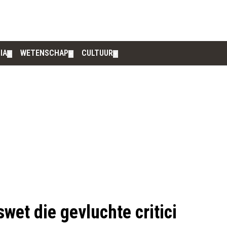
IA
WETENSCHAP
CULTUUR
▼
▼
▼
wet die gevluchte critici