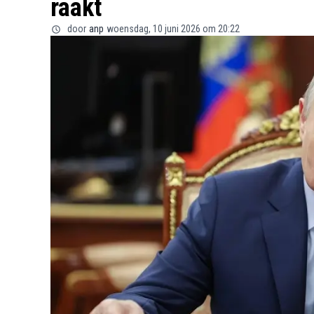
raakt
door
anp
woensdag, 10 juni 2026 om 20:22