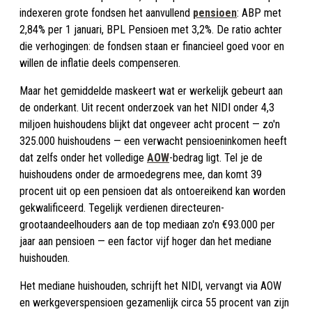
indexeren grote fondsen het aanvullend
pensioen
: ABP met
2,84% per 1 januari, BPL Pensioen met 3,2%. De ratio achter
die verhogingen: de fondsen staan er financieel goed voor en
willen de inflatie deels compenseren.
Maar het gemiddelde maskeert wat er werkelijk gebeurt aan
de onderkant. Uit recent onderzoek van het NIDI onder 4,3
miljoen huishoudens blijkt dat ongeveer acht procent — zo'n
325.000 huishoudens — een verwacht pensioeninkomen heeft
dat zelfs onder het volledige
AOW
-bedrag ligt. Tel je de
huishoudens onder de armoedegrens mee, dan komt 39
procent uit op een pensioen dat als ontoereikend kan worden
gekwalificeerd. Tegelijk verdienen directeuren-
grootaandeelhouders aan de top mediaan zo'n €93.000 per
jaar aan pensioen — een factor vijf hoger dan het mediane
huishouden.
Het mediane huishouden, schrijft het NIDI, vervangt via AOW
en werkgeverspensioen gezamenlijk circa 55 procent van zijn