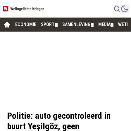
ECONOMIE
SPORT
SAMENLEVING
MEDIA
WETE
▼
▼
▼
Politie: auto gecontroleerd in
buurt Yeşilgöz, geen