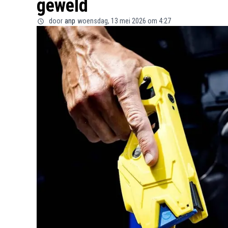
geweld
door
anp
woensdag, 13 mei 2026 om 4:27