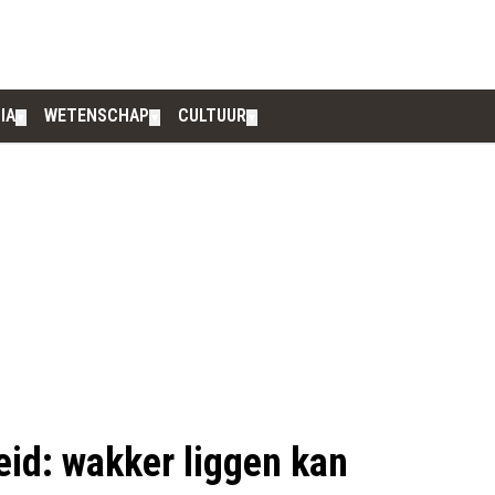
IA
WETENSCHAP
CULTUUR
▼
▼
▼
eid: wakker liggen kan