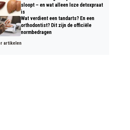
sloopt – en wat alleen loze detoxpraat
is
Wat verdient een tandarts? En een
orthodontist? Dit zijn de officiële
normbedragen
r artikelen