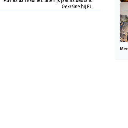
Advies aan kabinet: uiterlijk jaar na bestand
Oekraïne bij EU
Mee