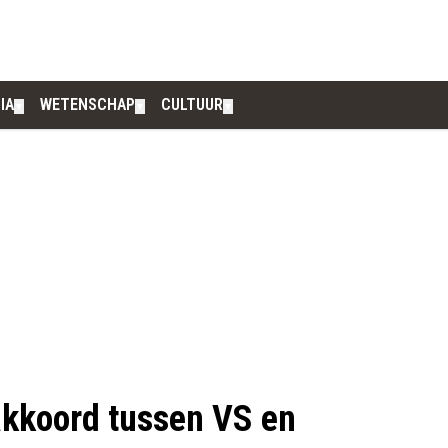
IA
WETENSCHAP
CULTUUR
▼
▼
▼
akkoord tussen VS en