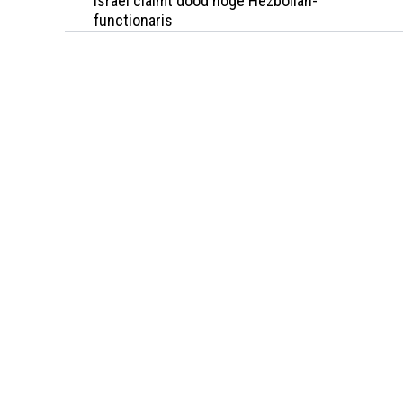
Israël claimt dood hoge Hezbollah-
functionaris