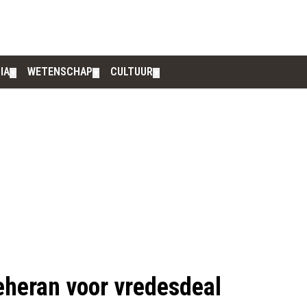
IA
WETENSCHAP
CULTUUR
▼
▼
▼
eheran voor vredesdeal