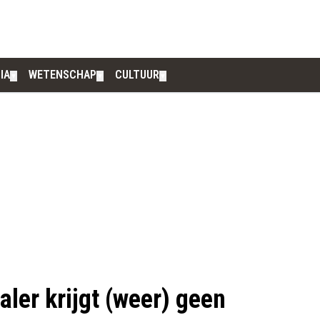
IA
WETENSCHAP
CULTUUR
▼
▼
▼
ler krijgt (weer) geen