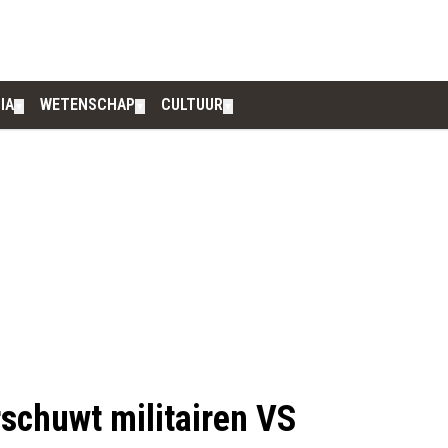
IA
WETENSCHAP
CULTUUR
▼
▼
▼
schuwt militairen VS