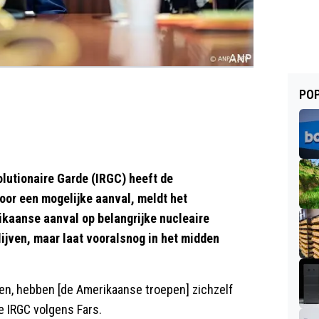
POP
utionaire Garde (IRGC) heeft de
or een mogelijke aanval, meldt het
ikaanse aanval op belangrijke nucleaire
lijven, maar laat vooralsnog in het midden
llen, hebben [de Amerikaanse troepen] zichzelf
de IRGC volgens Fars.