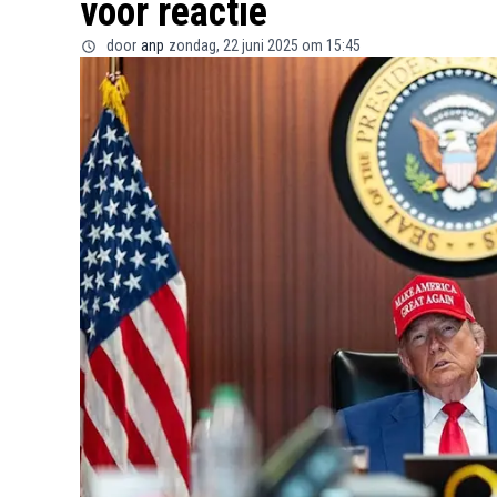
voor reactie
door
anp
zondag, 22 juni 2025 om 15:45