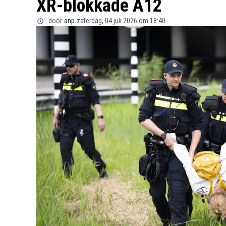
XR-blokkade A12
door
anp
zaterdag, 04 juli 2026 om 18:40