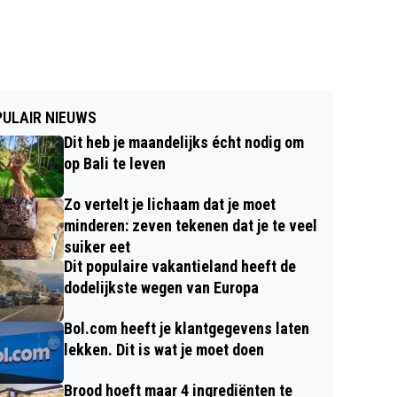
ULAIR NIEUWS
Dit heb je maandelijks écht nodig om
op Bali te leven
Zo vertelt je lichaam dat je moet
minderen: zeven tekenen dat je te veel
suiker eet
Dit populaire vakantieland heeft de
dodelijkste wegen van Europa
Bol.com heeft je klantgegevens laten
lekken. Dit is wat je moet doen
Brood hoeft maar 4 ingrediënten te