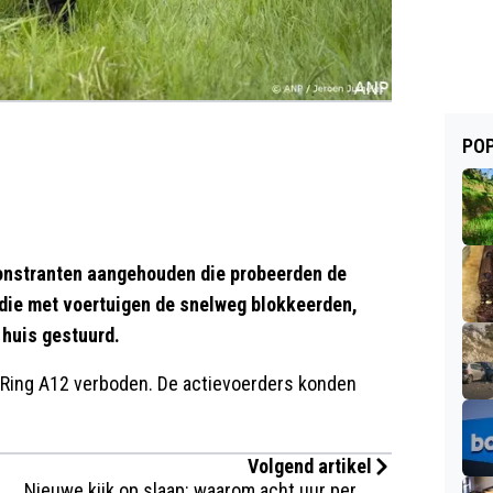
POP
onstranten aangehouden die probeerden de
 die met voertuigen de snelweg blokkeerden,
r huis gestuurd.
Ring A12 verboden. De actievoerders konden
Volgend artikel
Nieuwe kijk op slaap: waarom acht uur per