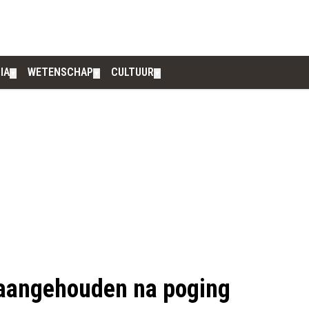
IA
WETENSCHAP
CULTUUR
▼
▼
▼
aangehouden na poging