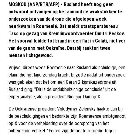
MOSKOU (ANP/RTR/AFP) - Rusland heeft nog geen
antwoord ontvangen op het aanbod de wrakstukken te
onderzoeken van de drone die afgelopen week
neerkwam in Roemenië. Dat meldt staatspersbureau
Tass op gezag van Kremlinwoordvoerder Dmitri Peskov.
Het voorval leidde tot brand in een flat in Galați, niet ver
van de grens met Oekraïne. Daarbij raakten twee
mensen lichtgewond.
Vrijwel direct wees Roemenië naar Rusland als schuldige, een
claim die het land zondag kracht bijzette nadat uit onderzoek
was gebleken dat het om een Geran 2-kamikazedrone uit
Rusland ging. "Dit is de ondubbelzinnige conclusie" uit de
expertanalyse, aldus president Nicușor Dan op X.
De Oekraïense president Volodymyr Zelensky haakte aan bij
de beschuldigingen en bedankte zijn Roemeense ambtgenoot
op X voor de verheldering over de oorsprong van het
onbemande vehikel. "Feiten zijn de beste remedie tegen