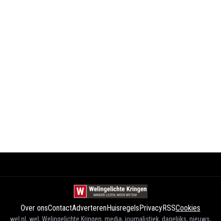
Over ons
Contact
Adverteren
Huisregels
Privacy
RSS
Cookies
wel.nl, wel, Welingelichte Kringen, media, journalistiek, dagelijks, nieuws,