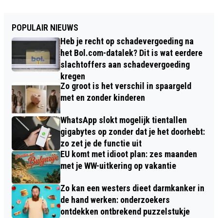
POPULAIR NIEUWS
Heb je recht op schadevergoeding na
het Bol.com-datalek? Dit is wat eerdere
slachtoffers aan schadevergoeding
kregen
Zo groot is het verschil in spaargeld
met en zonder kinderen
WhatsApp slokt mogelijk tientallen
gigabytes op zonder dat je het doorhebt:
zo zet je de functie uit
EU komt met idioot plan: zes maanden
met je WW-uitkering op vakantie
Zo kan een westers dieet darmkanker in
de hand werken: onderzoekers
ontdekken ontbrekend puzzelstukje