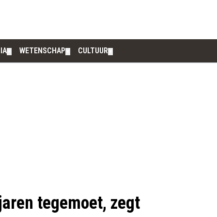
IA
WETENSCHAP
CULTUUR
▼
▼
▼
jaren tegemoet, zegt