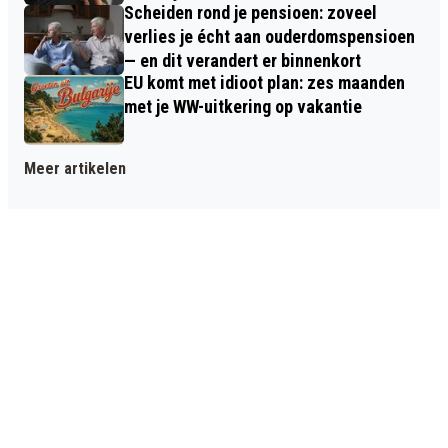
Scheiden rond je pensioen: zoveel
verlies je écht aan ouderdomspensioen
— en dit verandert er binnenkort
EU komt met idioot plan: zes maanden
met je WW-uitkering op vakantie
Meer artikelen