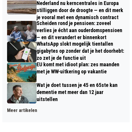
Nederland nu kerncentrales in Europa
stilliggen door de droogte — en dit merk
je vooral met een dynamisch contract
Scheiden rond je pensioen: zoveel
verlies je écht aan ouderdomspensioen
— en dit verandert er binnenkort
WhatsApp slokt mogelijk tientallen
gigabytes op zonder dat je het doorhebt:
zo zet je de functie uit
EU komt met idioot plan: zes maanden
met je WW-uitkering op vakantie
Wat je doet tussen je 45 en 65ste kan
dementie met meer dan 12 jaar
uitstellen
Meer artikelen