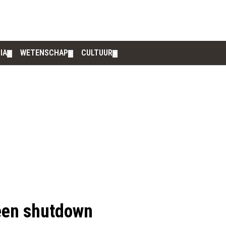
IA
WETENSCHAP
CULTUUR
▼
▼
▼
 een shutdown