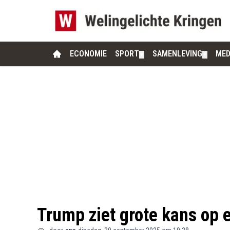
ECONOMIE
SPORT
SAMENLEVING
MED
▼
▼
Trump ziet grote kans op