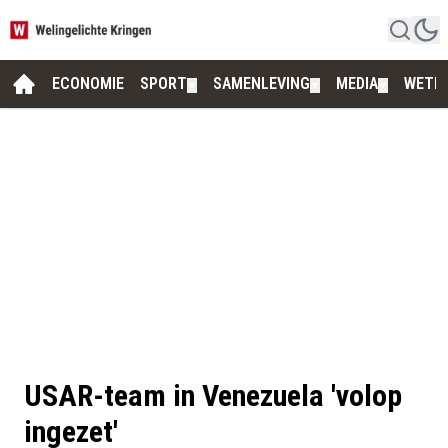
ECONOMIE
SPORT
SAMENLEVING
MEDIA
WETE
▼
▼
▼
USAR-team in Venezuela 'volop
ingezet'